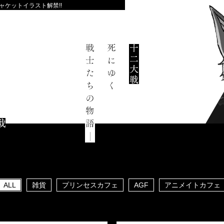
OXジャケットイラスト解禁!!
-ray BOX発売記念 全十二…
記念 全十二話上映オールナイトイベ…
ALL
雑貨
プリンセスカフェ
AGF
アニメイトカフェ