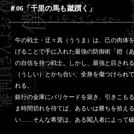
＃06「千里の馬も蹴躓く」
午の戦士・迂々真（ううま）は、己の肉体
げることで手に入れた最強の防御術「鐙（
の自信を持つ戦士。しかし、最強と目され
（うしい）とかち合い、全身を傷つけられ
れる。
銀行の金庫にバリケードを築き、引きこも
ま時間切れを待てば、あるいは勝ちを拾え
い……そんな希望は、ある闖入者によって