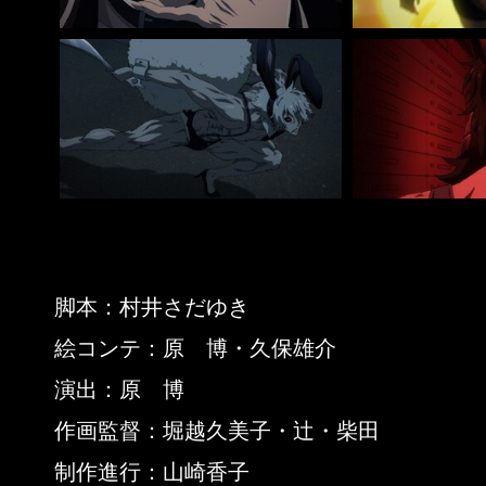
脚本：村井さだゆき
絵コンテ：原 博・久保雄介
演出：原 博
作画監督：堀越久美子・辻・柴田
制作進行：山崎香子