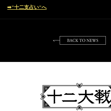
➡"十二支占い"へ