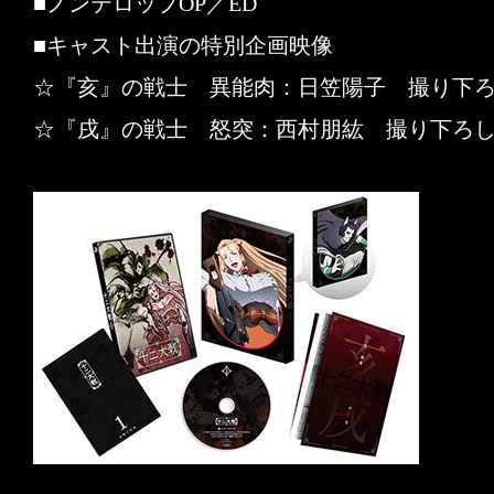
■ノンテロップOP／ED
■キャスト出演の特別企画映像
☆『亥』の戦士 異能肉：日笠陽子 撮り下
☆『戌』の戦士 怒突：西村朋紘 撮り下ろ