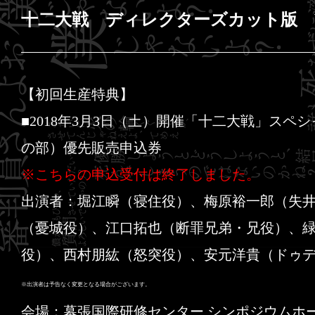
十二大戦 ディレクターズカット版 Vo
【初回生産特典】
■2018年3月3日（土）開催「十二大戦」スペ
の部）優先販売申込券
※こちらの申込受付は終了しました。
出演者：堀江瞬（寝住役）、梅原裕一郎（失
（憂城役）、江口拓也（断罪兄弟・兄役）、
役）、西村朋紘（怒突役）、安元洋貴（ドゥ
※出演者は予告なく変更となる場合がございます。
会場：幕張国際研修センター シンポジウムホ